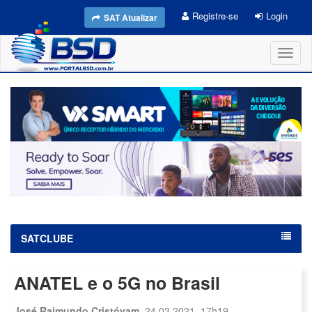
Registre-se
Login
SAT Atualizar
Toggl
naviga
SATCLUBE
ANATEL e o 5G no Brasil
José Raimundo Cristóvam
24.03.2021, 17h19