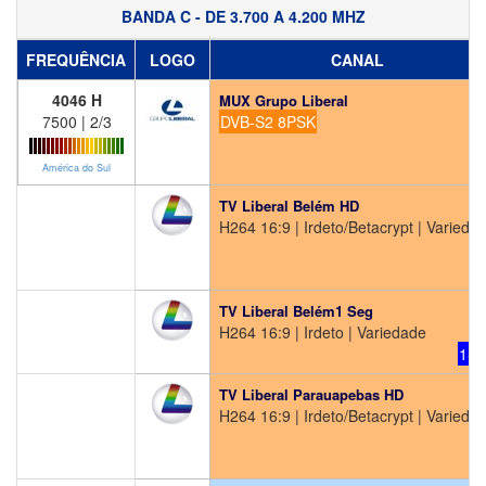
BANDA C - DE 3.700 A 4.200 MHZ
FREQUÊNCIA
LOGO
CANAL
4046 H
MUX Grupo Liberal
7500 | 2/3
DVB-S2 8PSK
América do Sul
TV Liberal Belém HD
H264 16:9 | Irdeto/Betacrypt | Varieda
H
TV Liberal Belém1 Seg
H264 16:9 | Irdeto | Variedade
1Se
TV Liberal Parauapebas HD
H264 16:9 | Irdeto/Betacrypt | Varieda
H