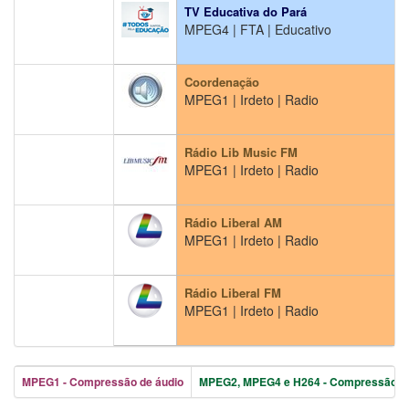
TV Educativa do Pará
MPEG4 | FTA | Educativo
H
Coordenação
MPEG1 | Irdeto | Radio
Rádio Lib Music FM
MPEG1 | Irdeto | Radio
Rádio Liberal AM
MPEG1 | Irdeto | Radio
Rádio Liberal FM
MPEG1 | Irdeto | Radio
MPEG1 - Compressão de áudio
MPEG2, MPEG4 e H264 - Compressão de