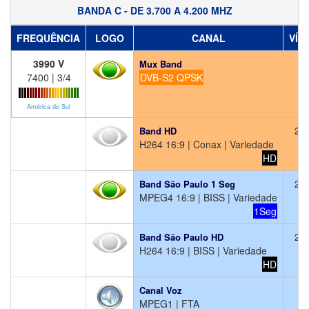
BANDA C - DE 3.700 A 4.200 MHZ
FREQUÊNCIA
LOGO
CANAL
VÍD
3990 V
Mux Band
7400 | 3/4
DVB-S2 QPSK
América do Sul
26
Band HD
H264 16:9 | Conax | Variedade
HD
27
Band São Paulo 1 Seg
MPEG4 16:9 | BISS | Variedade
1Seg
25
Band São Paulo HD
H264 16:9 | BISS | Variedade
HD
Canal Voz
MPEG1 | FTA