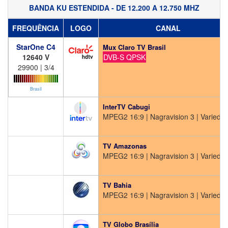
BANDA KU ESTENDIDA - DE 12.200 A 12.750 MHZ
FREQUÊNCIA
LOGO
CANAL
StarOne C4
Mux Claro TV Brasil
12640 V
DVB-S QPSK
29900 | 3/4
Brasil
InterTV Cabugi
MPEG2 16:9 | Nagravision 3 | Varieda
S
TV Amazonas
MPEG2 16:9 | Nagravision 3 | Varieda
S
TV Bahia
MPEG2 16:9 | Nagravision 3 | Varieda
S
TV Globo Brasília