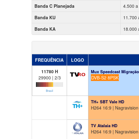
Banda C Planejada
4.500 a
Banda KU
11.700 
Banda KA
18.000 
FREQUÊNCIA
LOGO
11780 H
Mux Speedcast Migraçã
29900 | 2/3
DVB-S2 8PSK
Brasil
TH+ SBT Vale HD
H264 16:9 | Nagravision 
TV Atalaia HD
H264 16:9 | Nagravision 