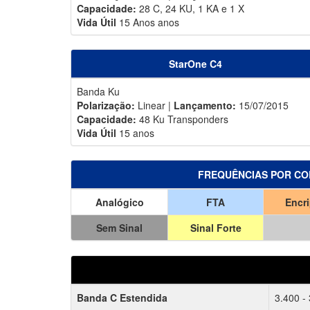
Capacidade:
28 C, 24 KU, 1 KA e 1 X
Vida Útil
15 Anos anos
StarOne C4
Banda Ku
Polarização:
Linear |
Lançamento:
15/07/2015
Capacidade:
48 Ku Transponders
Vida Útil
15 anos
FREQUÊNCIAS POR CO
Analógico
FTA
Encr
Sem Sinal
Sinal Forte
Banda C Estendida
3.400 -