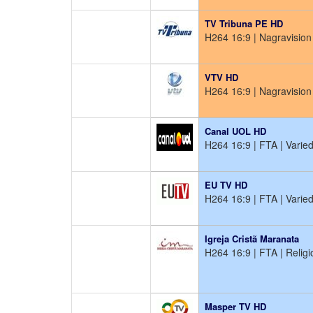
TV Tribuna PE HD
H264 16:9 | Nagravision 
VTV HD
H264 16:9 | Nagravision 
Canal UOL HD
H264 16:9 | FTA | Varie
EU TV HD
H264 16:9 | FTA | Varie
Igreja Cristã Maranata
H264 16:9 | FTA | Religi
Masper TV HD