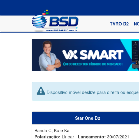
TVRO D2
N
Dispositivo móvel deslize para direita ou esqu
Star One D2
Banda C, Ku e Ka
Polarização:
Linear |
Lançamento:
30/07/2021