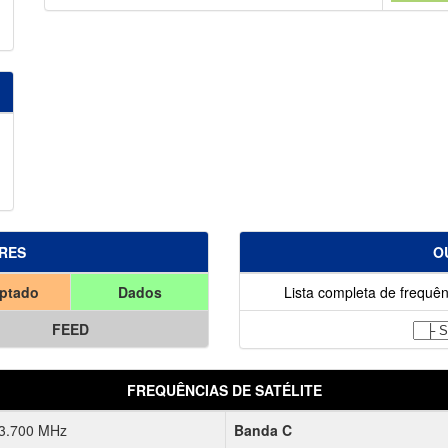
RES
O
iptado
Dados
Lista completa de frequên
FEED
FREQUÊNCIAS DE SATÉLITE
 3.700 MHz
Banda C