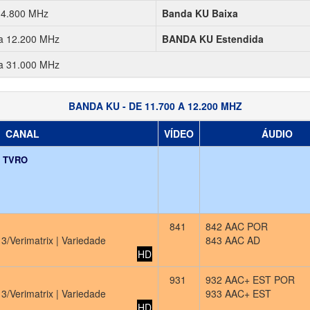
 4.800 MHz
Banda KU Baixa
a 12.200 MHz
BANDA KU Estendida
a 31.000 MHz
BANDA KU - DE 11.700 A 12.200 MHZ
CANAL
VÍDEO
ÁUDIO
o TVRO
841
842 AAC POR
3/Verimatrix | Variedade
843 AAC AD
HD
931
932 AAC+ EST POR
3/Verimatrix | Variedade
933 AAC+ EST
HD