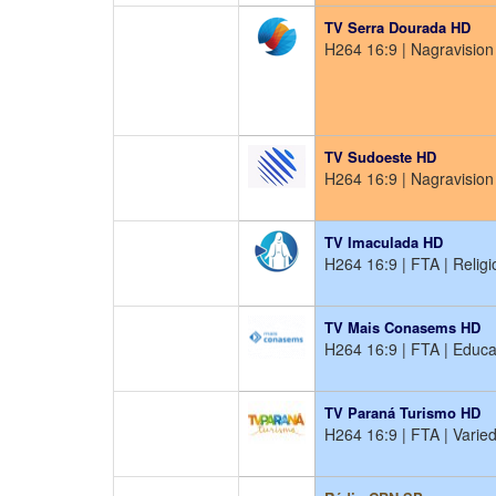
TV Serra Dourada HD
H264 16:9 | Nagravision
TV Sudoeste HD
H264 16:9 | Nagravision 
TV Imaculada HD
H264 16:9 | FTA | Religi
TV Mais Conasems HD
H264 16:9 | FTA | Educa
TV Paraná Turismo HD
H264 16:9 | FTA | Varie