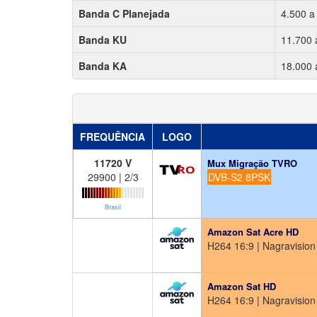
Banda C Planejada
4.500 a
Banda KU
11.700 
Banda KA
18.000 
FREQUÊNCIA
LOGO
11720 V
Mux Migração TVRO
29900 | 2/3
DVB-S2 8PSK
Brasil
Amazon Sat Acre HD
H264 16:9 | Nagravision 
Amazon Sat HD
H264 16:9 | Nagravision 