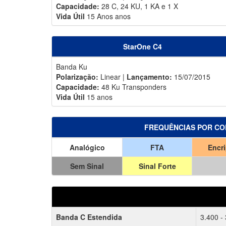
Capacidade:
28 C, 24 KU, 1 KA e 1 X
Vida Útil
15 Anos anos
StarOne C4
Banda Ku
Polarização:
Linear |
Lançamento:
15/07/2015
Capacidade:
48 Ku Transponders
Vida Útil
15 anos
FREQUÊNCIAS POR CO
Analógico
FTA
Encr
Sem Sinal
Sinal Forte
Banda C Estendida
3.400 -