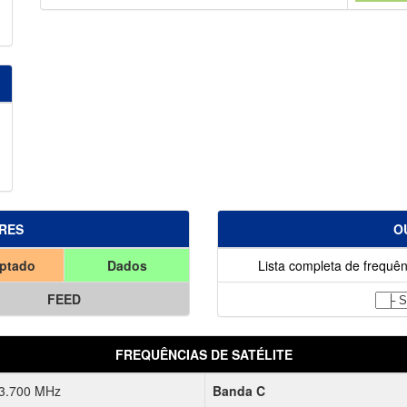
RES
O
iptado
Dados
Lista completa de frequên
FEED
FREQUÊNCIAS DE SATÉLITE
 3.700 MHz
Banda C