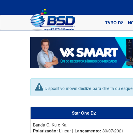
TVRO D2
N
Dispositivo móvel deslize para direita ou esqu
Star One D2
Banda C, Ku e Ka
Polarização:
Linear |
Lançamento:
30/07/2021