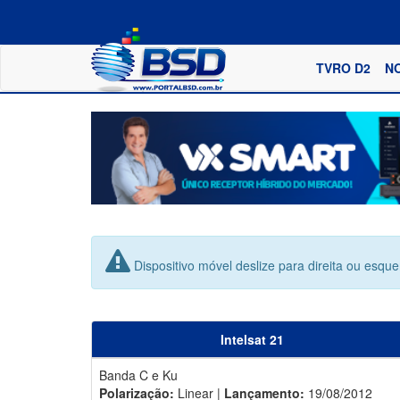
TVRO D2
N
Dispositivo móvel deslize para direita ou esqu
Intelsat 21
Banda C e Ku
Polarização:
Linear |
Lançamento:
19/08/2012