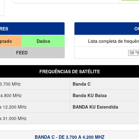
RES
O
iptado
Dados
Lista completa de frequên
FEED
FREQUÊNCIAS DE SATÉLITE
 3.700 MHz
Banda C
 4.800 MHz
Banda KU Baixa
a 12.200 MHz
BANDA KU Estendida
a 31.000 MHz
BANDA C - DE 3.700 A 4.200 MHZ