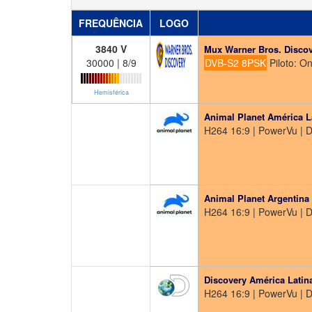
FREQUÊNCIA
LOGO
3840 V
Mux Warner Bros. Disco
30000 | 8/9
DVB-S2 8PSK
Piloto: O
Hemisférica
Animal Planet América L
H264 16:9 | PowerVu | 
Animal Planet Argentina
H264 16:9 | PowerVu | 
Discovery América Latin
H264 16:9 | PowerVu | 